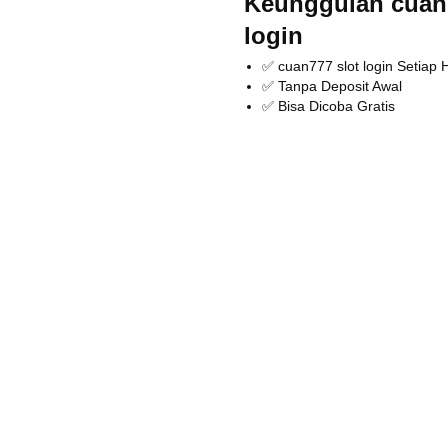
Keunggulan cuan7
login
✅ cuan777 slot login Setiap H
✅ Tanpa Deposit Awal
✅ Bisa Dicoba Gratis