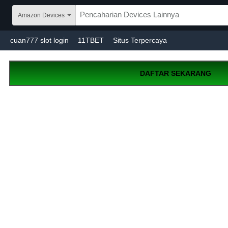
Skip to main content
Amazon Devices
cuan777 slot login
11TBET
Situs Terpercaya
CUAN777 merupakan
DAFTAR SEKARANG