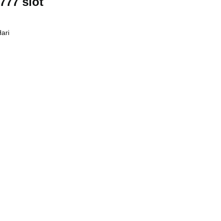
77 slot
ari