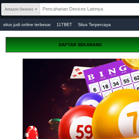
Skip to main content
Amazon Devices
PTO88 adalah situs judi online resmi terbaik dan terpercaya gampang menang di Indo
situs judi online terbesar
11TBET
Situs Terpercaya
DAFTAR SEKARANG