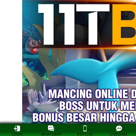
LOGIN
WHATSAPP
RTP LIVE
LIVECHAT